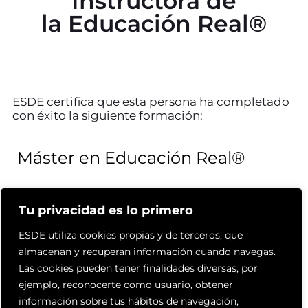
Instructora de
la Educación Real®
ESDE certifica que esta persona ha completado
con éxito la siguiente formación:
Máster en Educación Real®
Tu privacidad es lo primero
Actualmente ejerce en:
ESDE utiliza cookies propias y de terceros, que
almacenan y recuperan información cuando navegas.
Comunidad de Madrid
Las cookies pueden tener finalidades diversas, por
Madrid
ejemplo, reconocerte como usuario, obtener
Miriameducacionreal@gmail.com
información sobre tus hábitos de navegación,