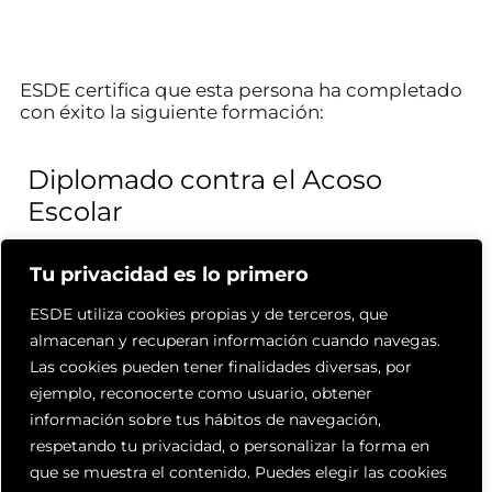
ESDE certifica que esta persona ha completado
con éxito la siguiente formación:
Diplomado contra el Acoso
Escolar
Tu privacidad es lo primero
ESDE utiliza cookies propias y de terceros, que
Actualmente ejerce en:
almacenan y recuperan información cuando navegas.
Las cookies pueden tener finalidades diversas, por
País Vasco
ejemplo, reconocerte como usuario, obtener
Álava
información sobre tus hábitos de navegación,
burmacu09@gmail.com
respetando tu privacidad, o personalizar la forma en
661524287
que se muestra el contenido. Puedes elegir las cookies