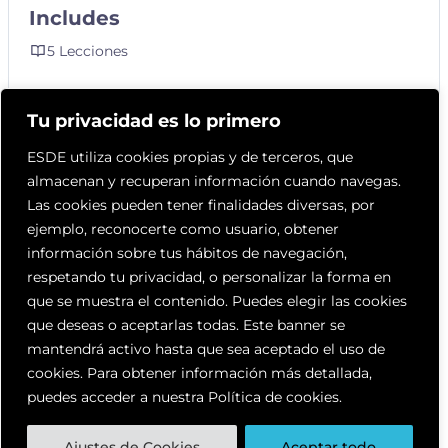
Includes
5 Lecciones
Tu privacidad es lo primero
Contenido del Curso
ESDE utiliza cookies propias y de terceros, que
almacenan y recuperan información cuando navegas.
Las cookies pueden tener finalidades diversas, por
ejemplo, reconocerte como usuario, obtener
Accede a tu grupo privado
información sobre tus hábitos de navegación,
respetando tu privacidad, o personalizar la forma en
Calendario de mentorías y tutorías en
que se muestra el contenido. Puedes elegir las cookies
directo
que deseas o aceptarlas todas. Este banner se
Sesión de apertura
mantendrá activo hasta que sea aceptado el uso de
cookies. Para obtener información más detallada,
Mentorías grupales
puedes acceder a nuestra Política de cookies.
Tutorías grupales
Ajustes de Cookies
Aceptar todo