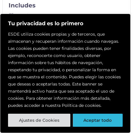
Includes
3 Lecciones
Tu privacidad es lo primero
ESDE utiliza cookies propias y de terceros, que
almacenan y recuperan información cuando navegas.
Contenido del Curso
Las cookies pueden tener finalidades diversas, por
ejemplo, reconocerte como usuario, obtener
información sobre tus hábitos de navegación,
respetando tu privacidad, o personalizar la forma en
Accede al grupo privado
que se muestra el contenido. Puedes elegir las cookies
Calendario de sesiones en directo
que deseas o aceptarlas todas. Este banner se
mantendrá activo hasta que sea aceptado el uso de
Mentorías
cookies. Para obtener información más detallada,
puedes acceder a nuestra Política de cookies.
Ajustes de Cookies
Aceptar todo